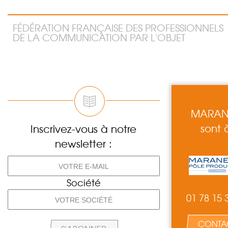
FÉDÉRATION FRANÇAISE DES PROFESSIONNELS
DE LA COMMUNICATION PAR L'OBJET
MARANE
sont 
Inscrivez-vous à notre
newsletter :
Société
01 78 15 
CONTA