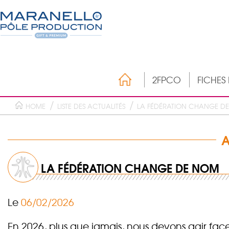
2FPCO
FICHES
HOME
LISTE DES ACTUALITÉS
LA FÉDÉRATION CHANGE D
A
LA FÉDÉRATION CHANGE DE NOM
Le
06/02/2026
En 2026, plus que jamais, nous devons agir fa