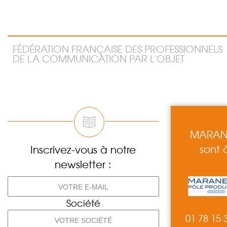
FÉDÉRATION FRANÇAISE DES PROFESSIONNELS
DE LA COMMUNICATION PAR L'OBJET
MARANE
sont 
Inscrivez-vous à notre
newsletter :
Société
01 78 15 